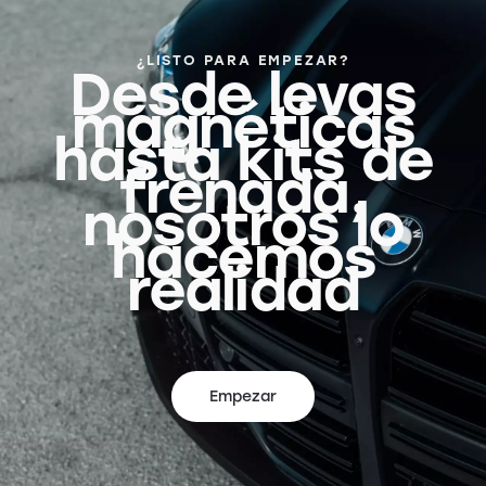
¿LISTO PARA EMPEZAR?
Desde levas
magnéticas
hasta kits de
frenada,
nosotros lo
hacemos
realidad
Empezar