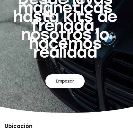
magnéticas
hasta kits de
frenada,
nosotros lo
hacemos
realidad
Empezar
Ubicación