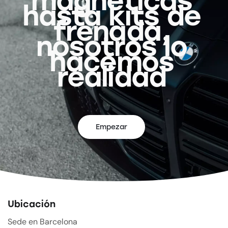
magnéticas
hasta kits de
frenada,
nosotros lo
hacemos
realidad
Empezar
Ubicación
Sede en Barcelona