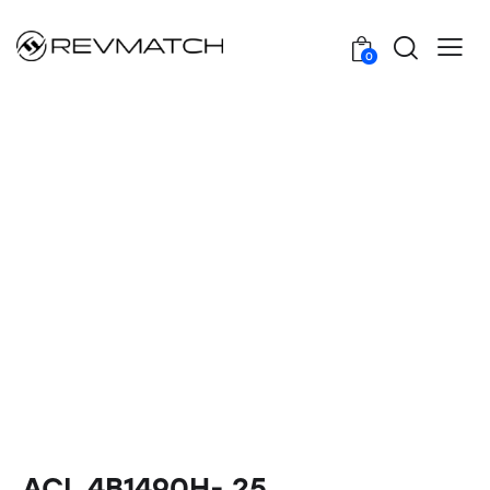
0
ACL 4B1490H-.25