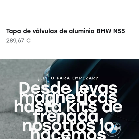
Tapa de válvulas de aluminio BMW N55
289,67
€
¿LISTO PARA EMPEZAR?
Desde levas
magnéticas
hasta kits de
frenada,
nosotros lo
hacemos