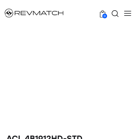
0
ACL 4B1912HD-STD