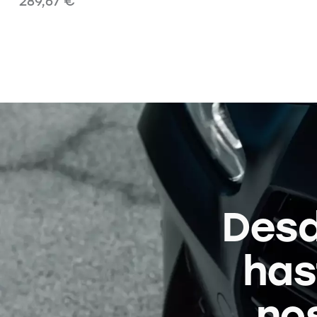
289,67
€
Desd
has
no