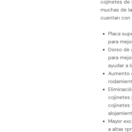
cojinetes de
muchas de las
cuentan con l
Placa sup
para mejo
Dorso de 
para mejor
ayudar a l
Aumento d
rodamien
Eliminació
cojinetes 
cojinetes 
alojamient
Mayor exce
a altas rp