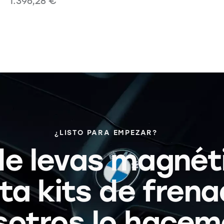
1.396,28
€
¿LISTO PARA EMPEZAR?
e levas magnét
ta kits de frena
sotros lo hacem