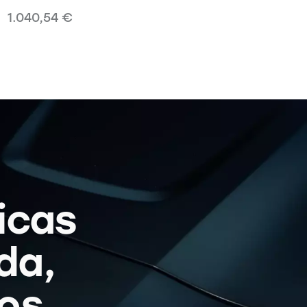
1.040,54
€
icas
da,
os