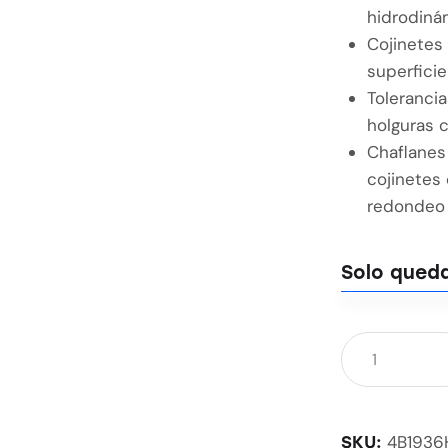
hidrodiná
Cojinetes
superficie
Toleranci
holguras 
Chaflanes
cojinetes
redondeo 
Solo queda
4B1936
SKU: