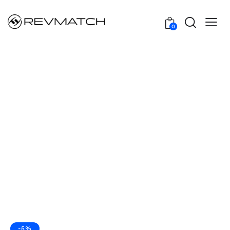
0
-5%