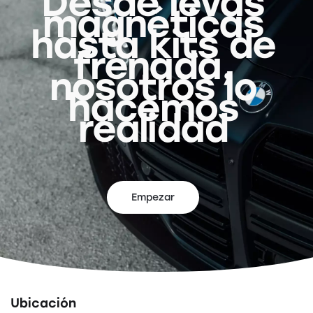
Desde levas
magnéticas
hasta kits de
frenada,
nosotros lo
hacemos
realidad
Empezar
Ubicación