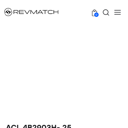
0
ACL 4B2903H-.25