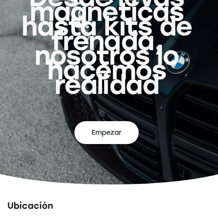
magnéticas
hasta kits de
frenada,
nosotros lo
hacemos
realidad
Empezar
Ubicación