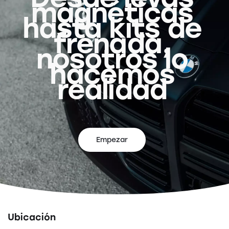
magnéticas
hasta kits de
frenada,
nosotros lo
hacemos
realidad
Empezar
Ubicación