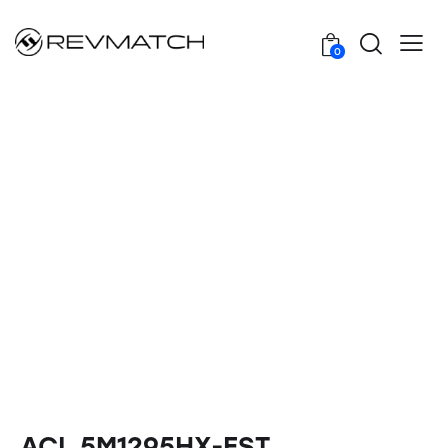
0
ACL 5M1295HX-EST