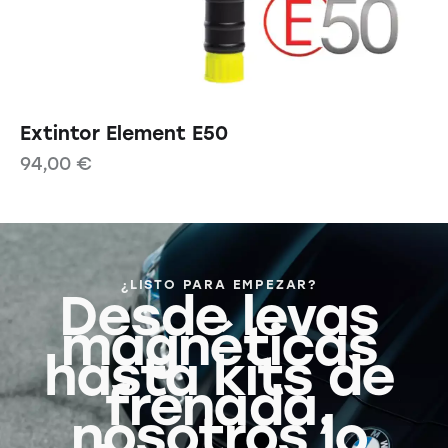
Extintor Element E50
94,00
€
¿LISTO PARA EMPEZAR?
Desde levas
magnéticas
hasta kits de
frenada,
nosotros lo