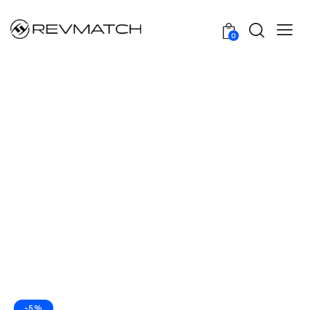
0
-5%