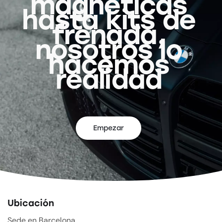
magnéticas
hasta kits de
frenada,
nosotros lo
hacemos
realidad
Empezar
Ubicación
Sede en Barcelona