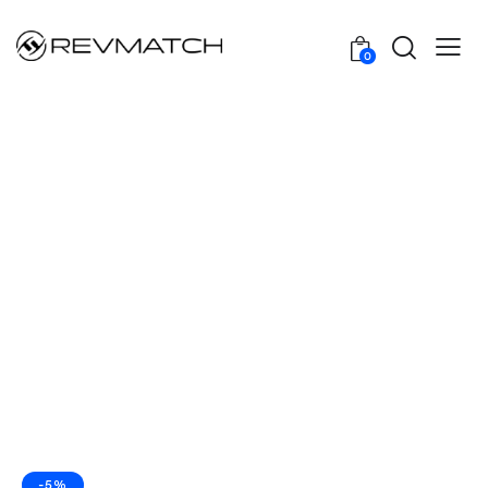
0
-5%