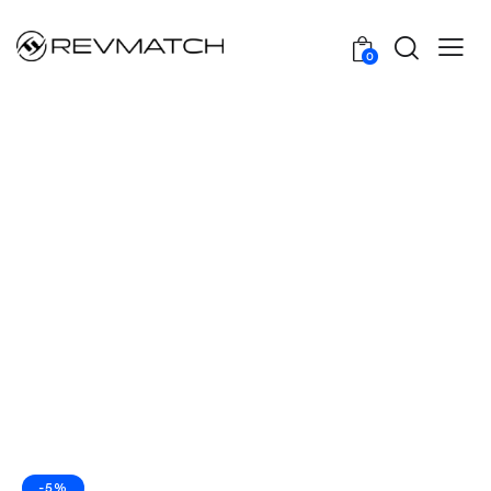
0
-5%