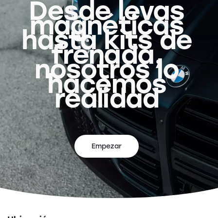
Desde levas
magnéticas
hasta kits de
frenada,
nosotros lo
hacemos
realidad
Empezar