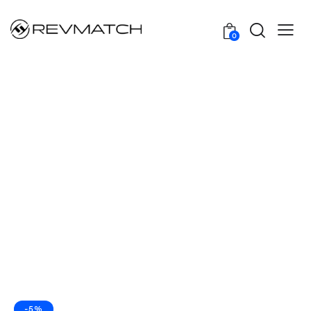
0
-5%