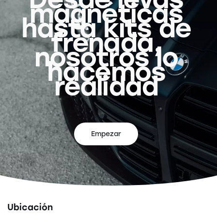
magnéticas
hasta kits de
frenada,
nosotros lo
hacemos
realidad
Empezar
Ubicación