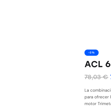
-5%
ACL 6
78,03
€
La combinació
para ofrecer
motor Trimeta