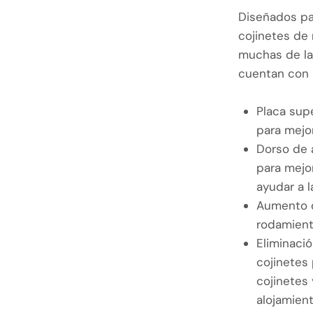
Diseñados pa
cojinetes de
muchas de las
cuentan con l
Placa sup
para mejo
Dorso de 
para mejor
ayudar a l
Aumento d
rodamien
Eliminació
cojinetes 
cojinetes 
alojamient