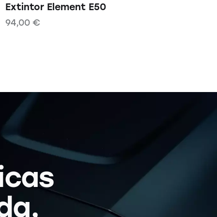
Extintor Element E50
94,00
€
icas
da,