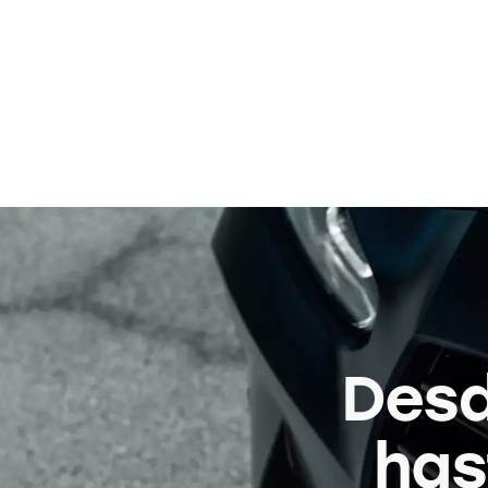
Desd
has