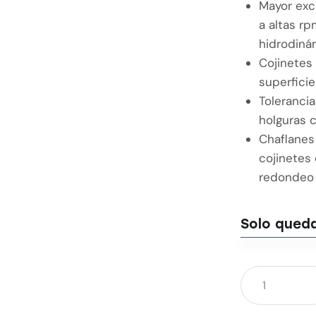
Mayor exce
a altas rp
hidrodiná
Cojinetes
superficie
Toleranci
holguras 
Chaflanes
cojinetes
redondeo 
Solo queda