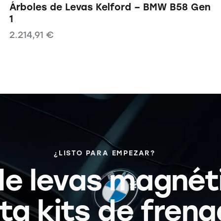
Árboles de Levas Kelford – BMW B58 Gen
1
2.214,91
€
¿LISTO PARA EMPEZAR?
e levas magnét
ta kits de frena