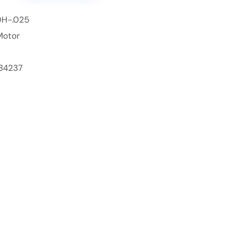
H-.025
Motor
84237