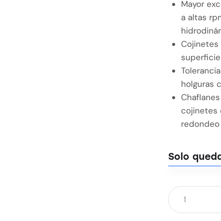
Mayor exce
a altas rp
hidrodiná
Cojinetes
superficie
Toleranci
holguras 
Chaflanes
cojinetes
redondeo 
Solo queda