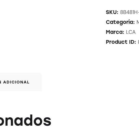
8B481H
SKU:
Categoría:
LCA
Marca:
Product ID:
N ADICIONAL
ionados