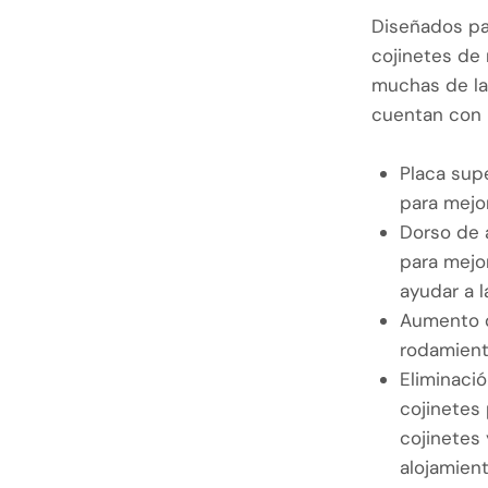
Diseñados pa
cojinetes de
muchas de las
cuentan con l
Placa sup
para mejo
Dorso de 
para mejor
ayudar a l
Aumento d
rodamien
Eliminació
cojinetes 
cojinetes 
alojamient