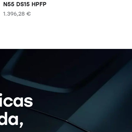
N55 DS15 HPFP
1.396,28
€
icas
da,