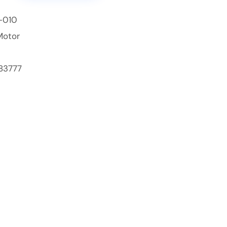
-010
Motor
83777