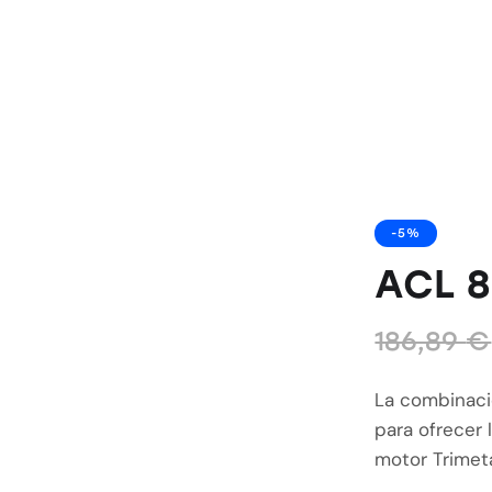
-5%
ACL 8
186,89
€
La combinació
para ofrecer
motor Trimeta