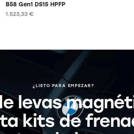
B58 Gen1 DS15 HPFP
1.523,33
€
¿LISTO PARA EMPEZAR?
e levas magnét
ta kits de frena