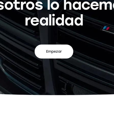
sotros lo hacem
realidad
Empezar