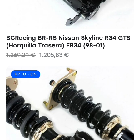
BCRacing BR-RS Nissan Skyline R34 GTS
(Horquilla Trasera) ER34 (98-01)
1.269,29
€
1.205,83
€
UP TO
- 5%