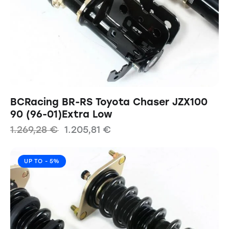
BCRacing BR-RS Toyota Chaser JZX100
90 (96-01)Extra Low
1.269,28
€
1.205,81
€
UP TO
- 5%