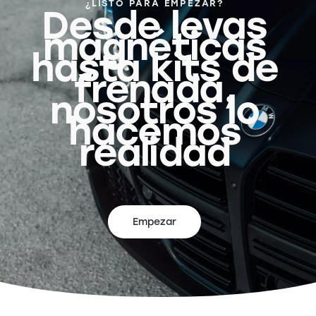
¿LISTO PARA EMPEZAR?
Desde levas
magnéticas
hasta kits de
frenada,
nosotros lo
hacemos
realidad
Empezar