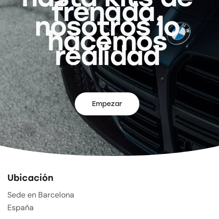
frenada,
nosotros lo
hacemos
realidad
Empezar
Ubicación
Sede en Barcelona
España