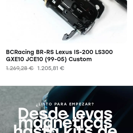
BCRacing BR-RS Lexus IS-200 LS300
GXE10 JCE10 (99-05) Custom
1.269,28
€
1.205,81
€
¿LISTO PARA EMPEZAR?
Desde levas
magnéticas
hasta kits de