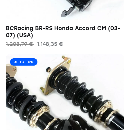
BCRacing BR-RS Honda Accord CM (03-
07) (USA)
1.208,79
€
1.148,35
€
UP TO
- 5%