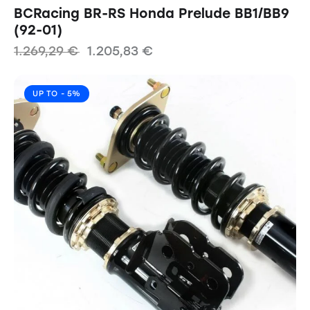
BCRacing BR-RS Honda Prelude BB1/BB9
(92-01)
1.269,29
€
1.205,83
€
UP TO
- 5%