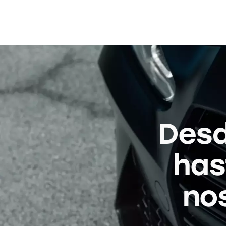
Desd
has
no