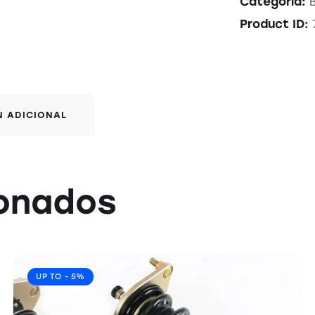
Categoría:
Product ID:
N ADICIONAL
ionados
UP TO
- 5%