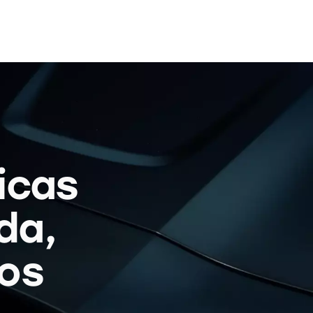
icas
da,
os