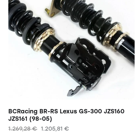
BCRacing BR-RS Lexus GS-300 JZS160
JZS161 (98-05)
1.269,28
€
1.205,81
€