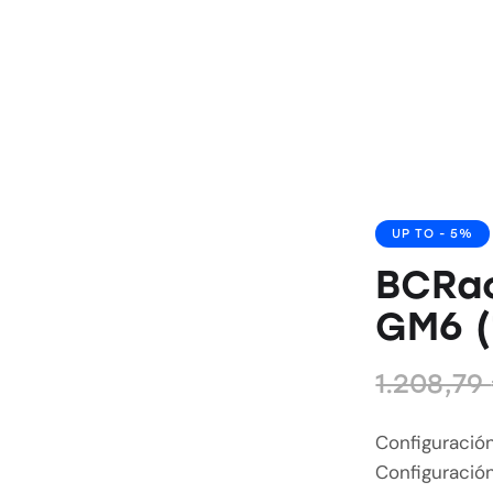
UP TO
- 5%
BCRac
GM6 (
1.208,79
Configuración
Configuración