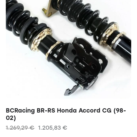
BCRacing BR-RS Honda Accord CG (98-
02)
1.269,29
€
1.205,83
€