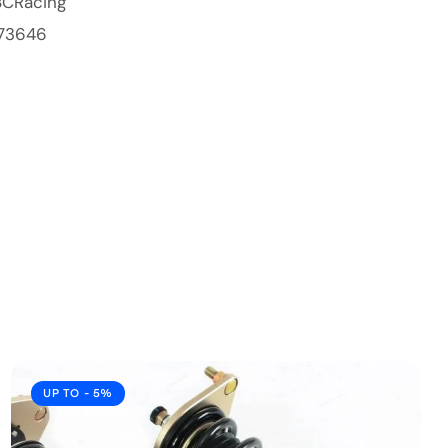
BCRacing
73646
UP TO
- 5%