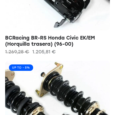
BCRacing BR-RS Honda Civic EK/EM
(Horquilla trasera) (96-00)
1.269,28
€
1.205,81
€
UP TO
- 5%