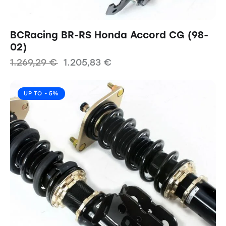
BCRacing BR-RS Honda Accord CG (98-
02)
1.269,29
€
1.205,83
€
UP TO
- 5%