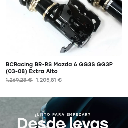
BCRacing BR-RS Mazda 6 GG3S GG3P
(03-08) Extra Alto
1.269,28
€
1.205,81
€
¿LISTO PARA EMPEZAR?
Desde levas