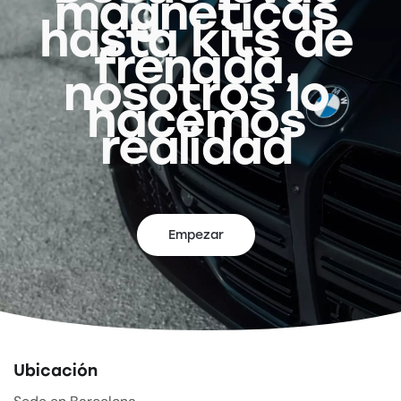
magnéticas
hasta kits de
frenada,
nosotros lo
hacemos
realidad
Empezar
Ubicación