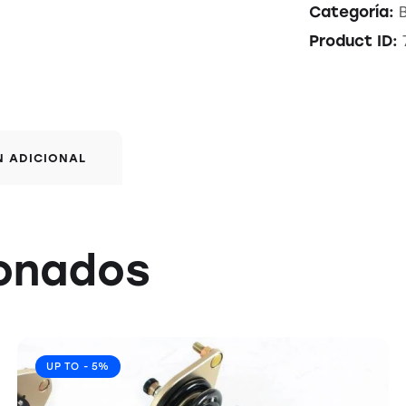
Categoría:
Product ID:
N ADICIONAL
ionados
UP TO
- 5%