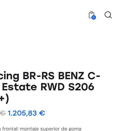
0
ing BR-RS BENZ C-
 Estate RWD S206
+)
€
1.205,83
€
 frontal: montaje superior de goma