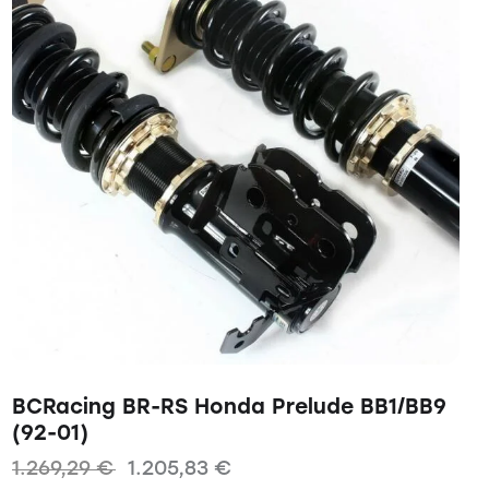
BCRacing BR-RS Honda Prelude BB1/BB9
(92-01)
1.269,29
€
1.205,83
€