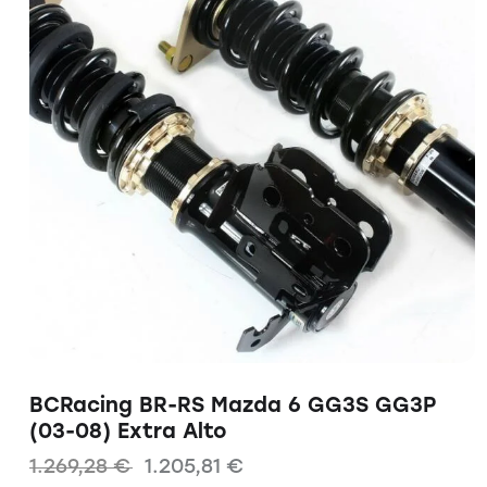
BCRacing BR-RS Mazda 6 GG3S GG3P
(03-08) Extra Alto
1.269,28
€
1.205,81
€