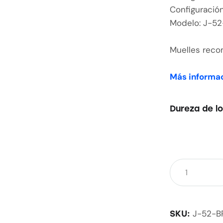
Configuració
Modelo: J-5
Muelles reco
Más informac
Dureza de lo
J-52-B
SKU: