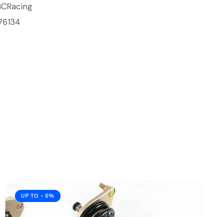
BCRacing
76134
UP TO
- 5%