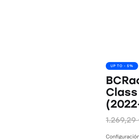
UP TO
- 5%
BCRac
Class
(2022
1.269,29
Configuración