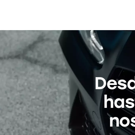
Desd
has
no