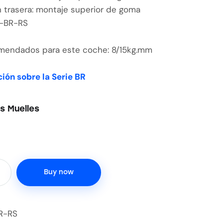
n trasera: montaje superior de goma
2-BR-RS
mendados para este coche: 8/15kg.mm
ión sobre la Serie BR
s Muelles
Buy now
R-RS