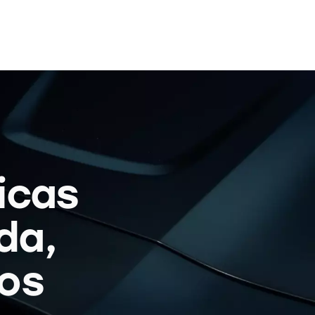
icas
da,
os