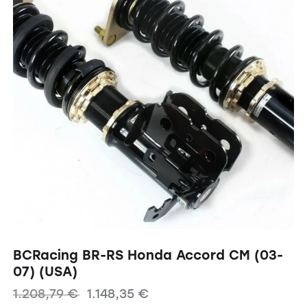
BCRacing BR-RS Honda Accord CM (03-
07) (USA)
1.208,79
€
1.148,35
€