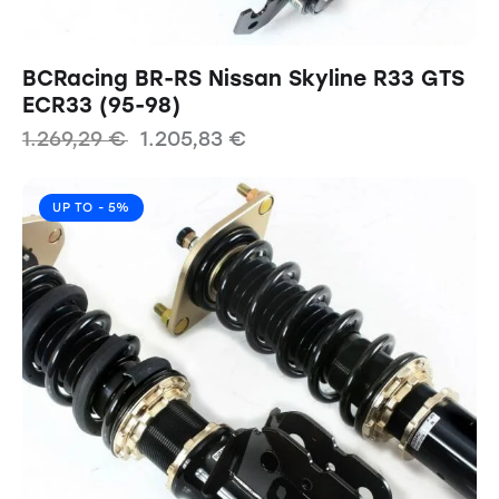
BCRacing BR-RS Nissan Skyline R33 GTS
ECR33 (95-98)
1.269,29
€
1.205,83
€
UP TO
- 5%