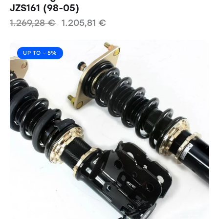
JZS161 (98-05)
1.269,28
€
1.205,81
€
UP TO
- 5%