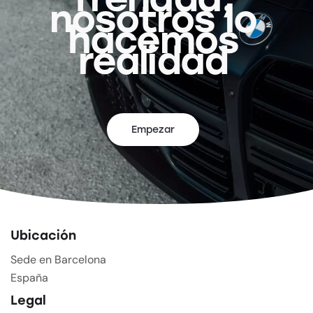
nosotros lo
hacemos
realidad
Empezar
Ubicación
Sede en Barcelona
España
Legal