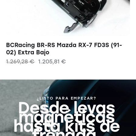
BCRacing BR-RS Mazda RX-7 FD3S (91-
02) Extra Bajo
1.269,28
€
1.205,81
€
¿LISTO PARA EMPEZAR?
Desde levas
magnéticas
hasta kits de
frenada,