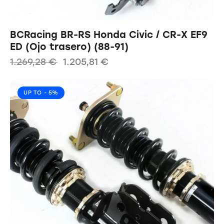
BCRacing BR-RS Honda Civic / CR-X EF9
ED (Ojo trasero) (88-91)
1.269,28
€
1.205,81
€
UP TO
- 5%