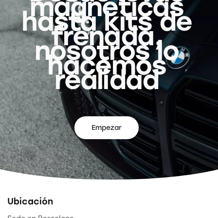
magnéticas
hasta kits de
frenada,
nosotros lo
hacemos
realidad
Empezar
Ubicación