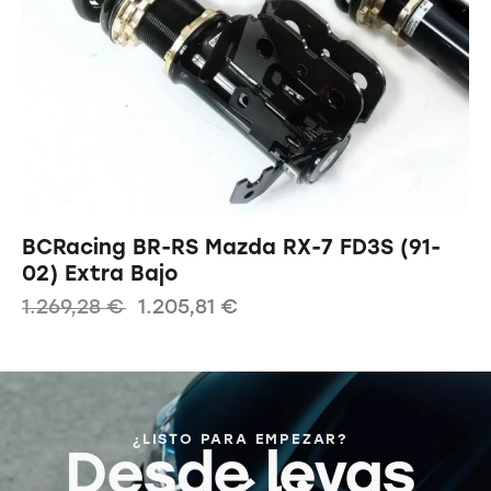
BCRacing BR-RS Mazda RX-7 FD3S (91-
02) Extra Bajo
1.269,28
€
1.205,81
€
¿LISTO PARA EMPEZAR?
Desde levas