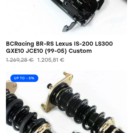
BCRacing BR-RS Lexus IS-200 LS300
GXE10 JCE10 (99-05) Custom
1.269,28
€
1.205,81
€
UP TO
- 5%