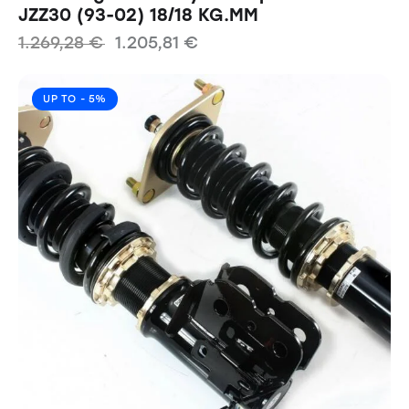
JZZ30 (93-02) 18/18 KG.MM
1.269,28
€
1.205,81
€
UP TO
- 5%