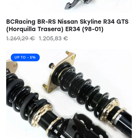
BCRacing BR-RS Nissan Skyline R34 GTS
(Horquilla Trasera) ER34 (98-01)
1.269,29
€
1.205,83
€
UP TO
- 5%