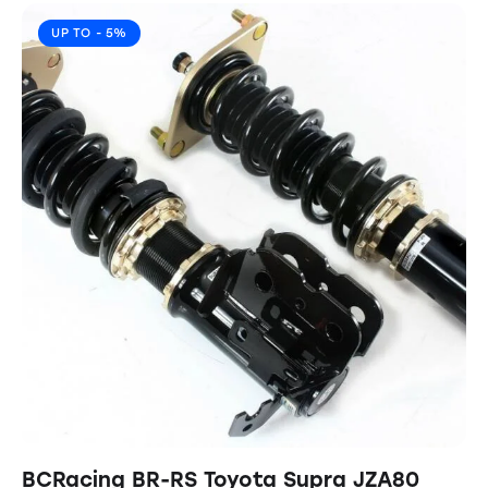
UP TO
- 5%
BCRacing BR-RS Toyota Supra JZA80