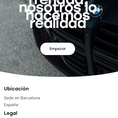
nosotros lo
hacemos
realidad
Empezar
Ubicación
Sede en Barcelona
España
Legal