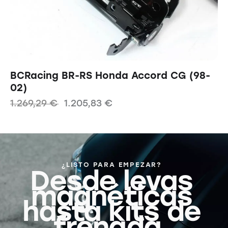
BCRacing BR-RS Honda Accord CG (98-
02)
1.269,29
€
1.205,83
€
¿LISTO PARA EMPEZAR?
Desde levas
magnéticas
hasta kits de
frenada,