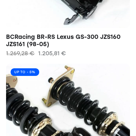
BCRacing BR-RS Lexus GS-300 JZS160
JZS161 (98-05)
1.269,28
€
1.205,81
€
UP TO
- 5%