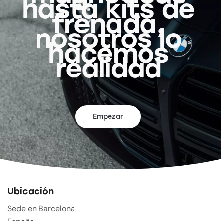
hasta kits de
frenada,
nosotros lo
hacemos
realidad
Empezar
Ubicación
Sede en Barcelona