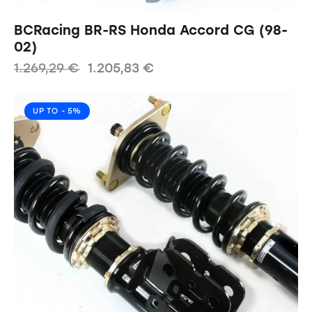
BCRacing BR-RS Honda Accord CG (98-
02)
1.269,29
€
1.205,83
€
UP TO
- 5%