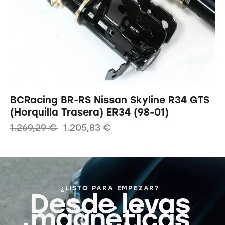
BCRacing BR-RS Nissan Skyline R34 GTS
(Horquilla Trasera) ER34 (98-01)
1.269,29
€
1.205,83
€
¿LISTO PARA EMPEZAR?
Desde levas
magnéticas