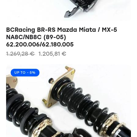
BCRacing BR-RS Mazda Miata / MX-5
NA8C/NB8C (89-05)
62.200.006/62.180.005
1.269,28
€
1.205,81
€
UP TO
- 5%