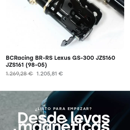
BCRacing BR-RS Lexus GS-300 JZS160
JZS161 (98-05)
1.269,28
€
1.205,81
€
¿LISTO PARA EMPEZAR?
Desde levas
magnéticas