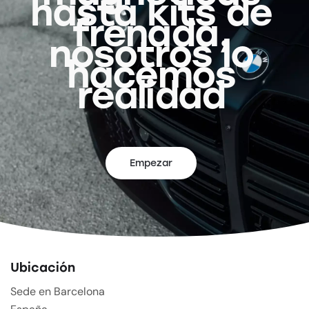
hasta kits de
frenada,
nosotros lo
hacemos
realidad
Empezar
Ubicación
Sede en Barcelona