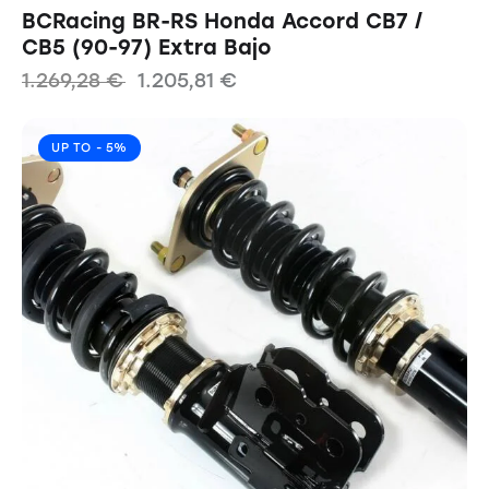
BCRacing BR-RS Honda Accord CB7 /
CB5 (90-97) Extra Bajo
1.269,28
€
1.205,81
€
UP TO
- 5%