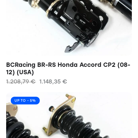
BCRacing BR-RS Honda Accord CP2 (08-
12) (USA)
1.208,79
€
1.148,35
€
UP TO
- 5%