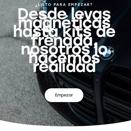
¿LISTO PARA EMPEZAR?
Desde levas
magnéticas
hasta kits de
frenada,
nosotros lo
hacemos
realidad
Empezar