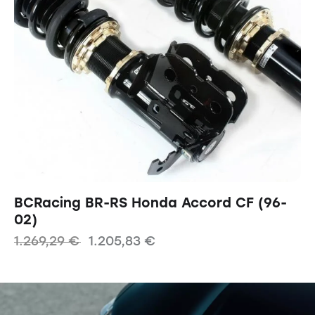
BCRacing BR-RS Honda Accord CF (96-
02)
1.269,29
€
1.205,83
€