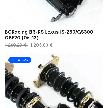
BCRacing BR-RS Lexus IS-250/GS300
GSE20 (06-13)
1.269,29
€
1.205,83
€
UP TO
- 5%