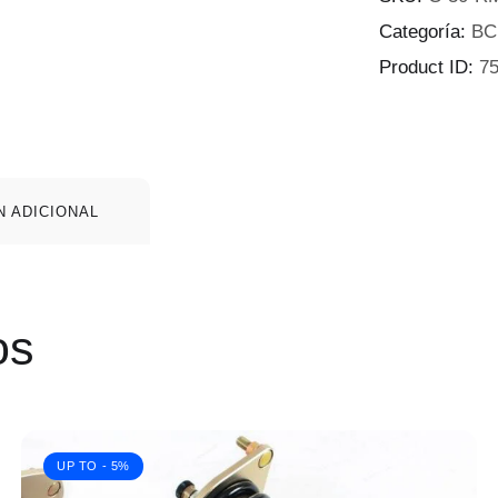
Categoría:
BC
Product ID:
7
N ADICIONAL
os
UP TO
- 5%