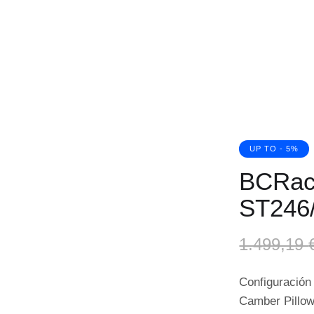
UP TO
- 5%
BCRac
ST246
1.499,19
Configuración 
Camber Pillow