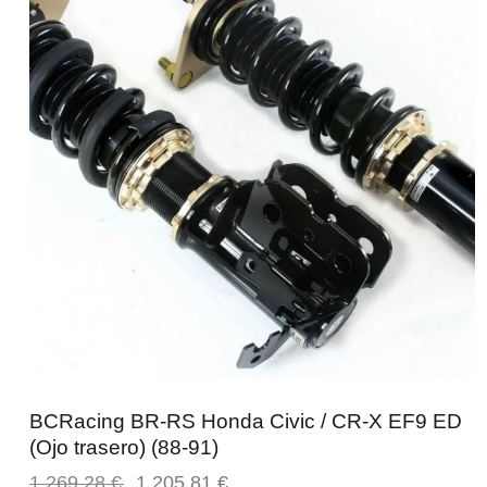
BCRacing BR-RS Honda Civic / CR-X EF9 ED
(Ojo trasero) (88-91)
1.269,28
€
1.205,81
€