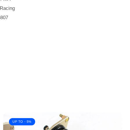
Racing
5807
UP TO
- 5%