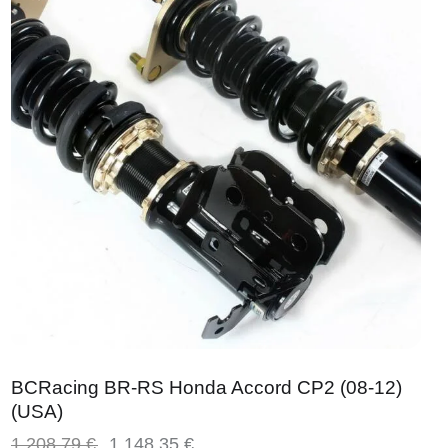
BCRacing BR-RS Honda Accord CP2 (08-12)
(USA)
1.208,79
€
1.148,35
€