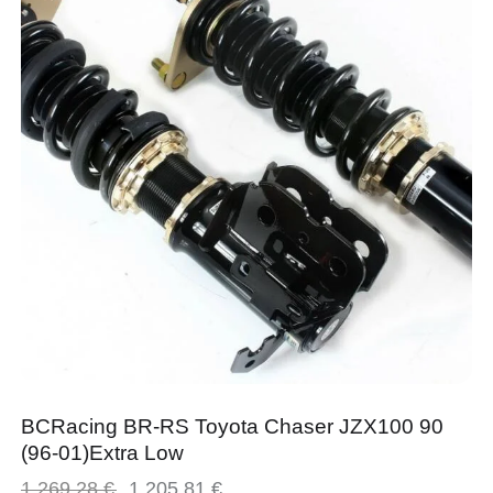
BCRacing BR-RS Toyota Chaser JZX100 90
(96-01)Extra Low
1.269,28
€
1.205,81
€