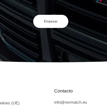
Empezar
Contacto
info@revmatch.eu
ookies (UE)