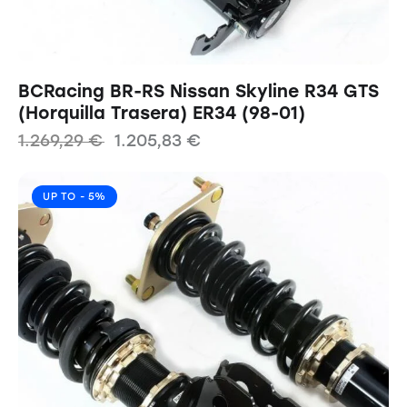
BCRacing BR-RS Nissan Skyline R34 GTS
(Horquilla Trasera) ER34 (98-01)
1.269,29
€
1.205,83
€
UP TO
- 5%