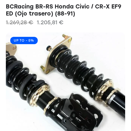
BCRacing BR-RS Honda Civic / CR-X EF9
ED (Ojo trasero) (88-91)
1.269,28
€
1.205,81
€
UP TO
- 5%