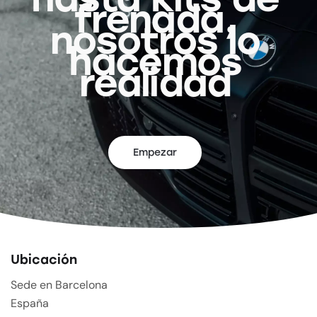
frenada,
nosotros lo
hacemos
realidad
Empezar
Ubicación
Sede en Barcelona
España