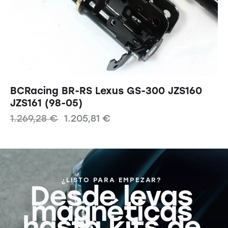
BCRacing BR-RS Lexus GS-300 JZS160
JZS161 (98-05)
1.269,28
€
1.205,81
€
¿LISTO PARA EMPEZAR?
Desde levas
magnéticas
hasta kits de