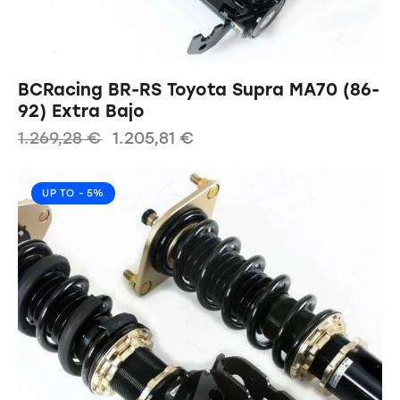
BCRacing BR-RS Toyota Supra MA70 (86-
92) Extra Bajo
1.269,28
€
1.205,81
€
UP TO
- 5%