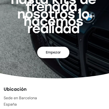
frenada,
nosotros lo
hacemos
realidad
Empezar
Ubicación
Sede en Barcelona
España