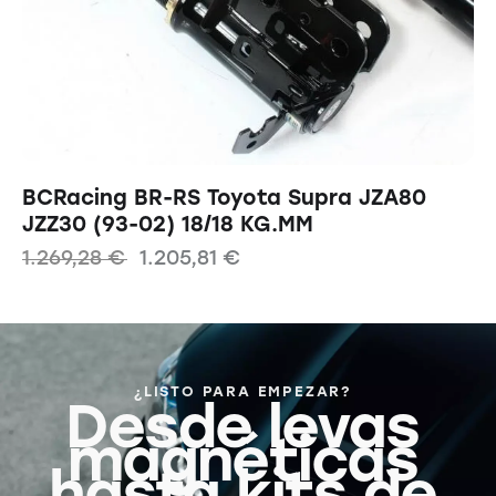
BCRacing BR-RS Toyota Supra JZA80
JZZ30 (93-02) 18/18 KG.MM
1.269,28
€
1.205,81
€
¿LISTO PARA EMPEZAR?
Desde levas
magnéticas
hasta kits de