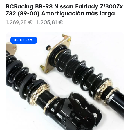
BCRacing BR-RS Nissan Fairlady Z/300Zx
Z32 (89-00) Amortiguación más larga
1.269,28
€
1.205,81
€
UP TO
- 5%