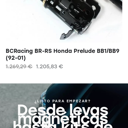
BCRacing BR-RS Honda Prelude BB1/BB9
(92-01)
1.269,29
€
1.205,83
€
¿LISTO PARA EMPEZAR?
Desde levas
magnéticas
hasta kits de