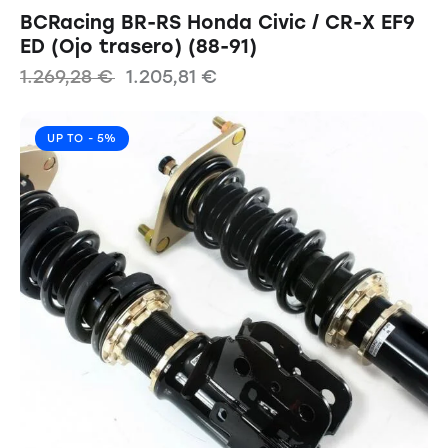
BCRacing BR-RS Honda Civic / CR-X EF9
ED (Ojo trasero) (88-91)
1.269,28
€
1.205,81
€
UP TO
- 5%