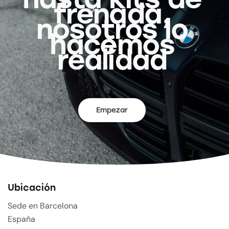
frenada,
nosotros lo
hacemos
realidad
Empezar
Ubicación
Sede en Barcelona
España