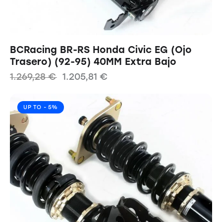
BCRacing BR-RS Honda Civic EG (Ojo
Trasero) (92-95) 40MM Extra Bajo
1.269,28
€
1.205,81
€
UP TO
- 5%