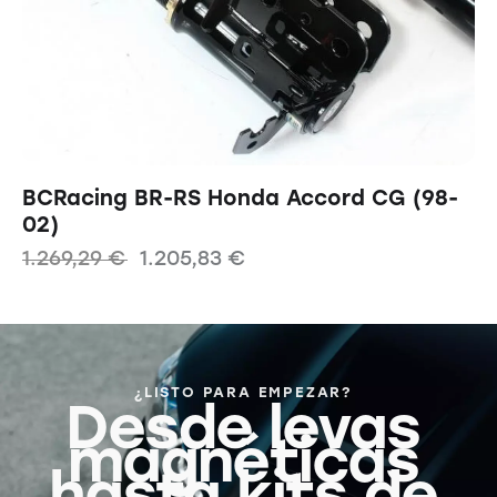
BCRacing BR-RS Honda Accord CG (98-
02)
1.269,29
€
1.205,83
€
¿LISTO PARA EMPEZAR?
Desde levas
magnéticas
hasta kits de