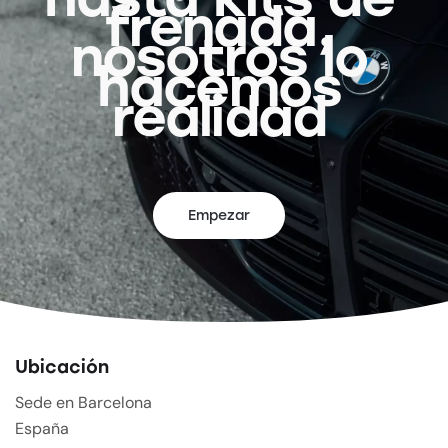
frenada,
nosotros lo
hacemos
realidad
Empezar
Ubicación
Sede en Barcelona
España