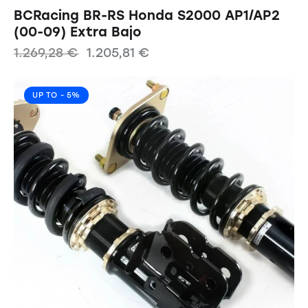
BCRacing BR-RS Honda S2000 AP1/AP2
(00-09) Extra Bajo
1.269,28
€
1.205,81
€
UP TO
- 5%