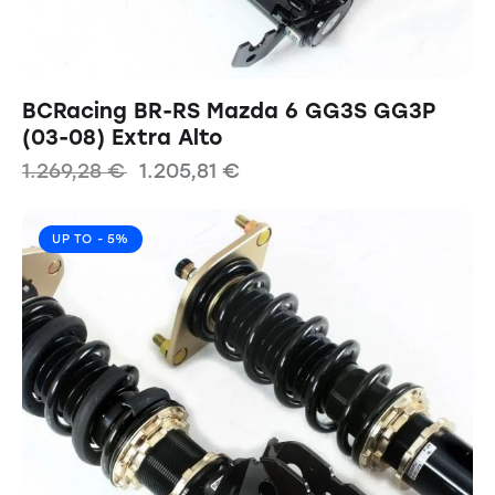
BCRacing BR-RS Mazda 6 GG3S GG3P
(03-08) Extra Alto
1.269,28
€
1.205,81
€
UP TO
- 5%