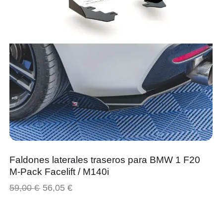
Faldones laterales traseros para BMW 1 F20
M-Pack Facelift / M140i
59,00
€
56,05
€