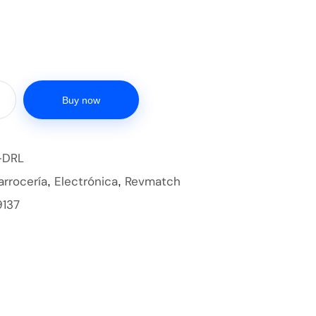
Buy now
-DRL
arrocería
Electrónica
Revmatch
,
,
9137