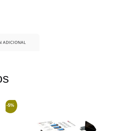
N ADICIONAL
os
-5%