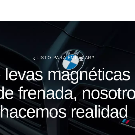
¿LISTO PARA EMPEZAR?
 levas magnéticas 
 de frenada, nosotro
hacemos realidad