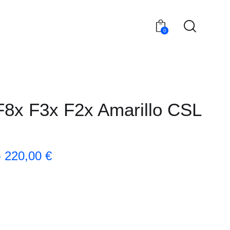
0
8x F3x F2x Amarillo CSL
-
220,00
€