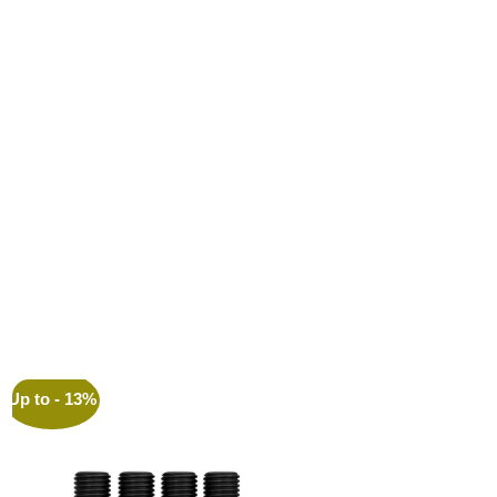
Up to
- 13%