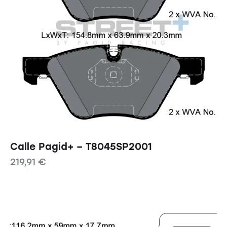
Calle Pagid+ – T8045SP2001
219,91
€