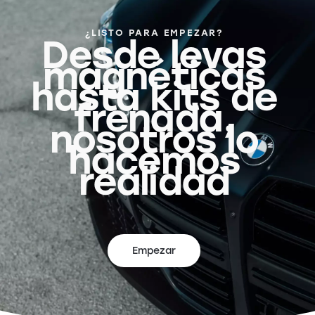
¿LISTO PARA EMPEZAR?
Desde levas
magnéticas
hasta kits de
frenada,
nosotros lo
hacemos
realidad
Empezar