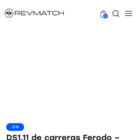
0
-5%
DS1.11 de carreras Ferodo –