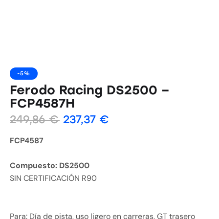
-5%
Ferodo Racing DS2500 –
FCP4587H
249,86
€
237,37
€
FCP4587
Compuesto: DS2500
SIN CERTIFICACIÓN R90
Para: Día de pista, uso ligero en carreras, GT trasero