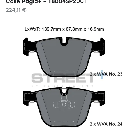
Calle Pagid+ – T8004SP2001
224,11
€