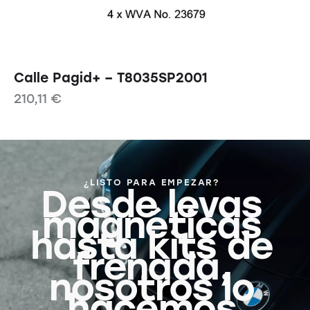
Calle Pagid+ – T8035SP2001
210,11
€
¿LISTO PARA EMPEZAR?
Desde levas
magnéticas
hasta kits de
frenada,
nosotros lo
hacemos