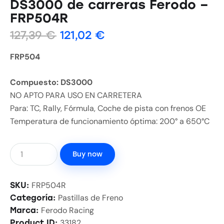
DS3000 de carreras Ferodo –
FRP504R
127,39
€
121,02
€
FRP504
Compuesto: DS3000
NO APTO PARA USO EN CARRETERA
Para: TC, Rally, Fórmula, Coche de pista con frenos OE
Temperatura de funcionamiento óptima: 200° a 650°C
Buy now
FRP504R
SKU:
Pastillas de Freno
Categoría:
Ferodo Racing
Marca:
33182
Product ID: