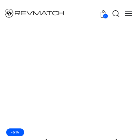
0
-5%