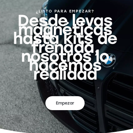
¿LISTO PARA EMPEZAR?
Desde levas
magnéticas
hasta kits de
frenada,
nosotros lo
hacemos
realidad
Empezar