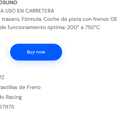
 DSUNO
RA USO EN CARRETERA
GT trasero, Fórmula, Coche de pista con frenos OE
de funcionamiento óptima: 200° a 750°C
Buy now
7Z
Pastillas de Freno
do Racing
67975