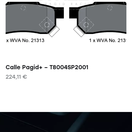
Calle Pagid+ – T8004SP2001
224,11
€