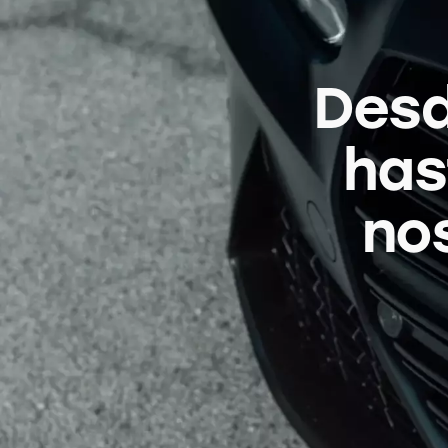
Desd
has
no