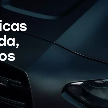
icas
da,
os