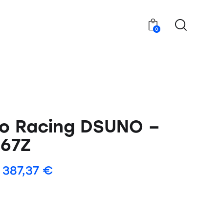
0
o Racing DSUNO –
67Z
387,37
€