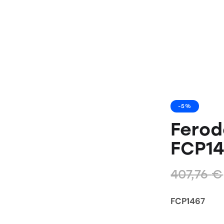
-5%
Ferod
FCP14
407,76
€
FCP1467