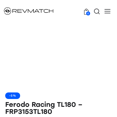
0
-5%
Ferodo Racing TL180 –
FRP3153TL180