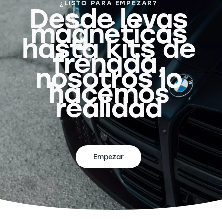
¿LISTO PARA EMPEZAR?
Desde levas
magnéticas
hasta kits de
frenada,
nosotros lo
hacemos
realidad
Empezar