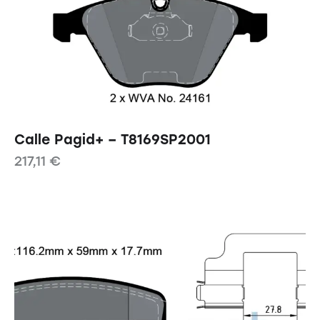
Calle Pagid+ – T8169SP2001
217,11
€