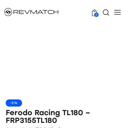
0
-5%
Ferodo Racing TL180 –
FRP3155TL180