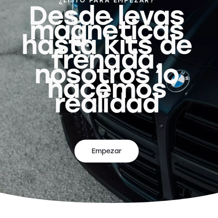
¿LISTO PARA EMPEZAR?
Desde levas
magnéticas
hasta kits de
frenada,
nosotros lo
hacemos
realidad
Empezar