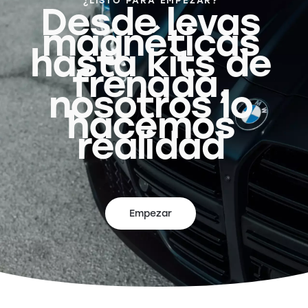
¿LISTO PARA EMPEZAR?
Desde levas
magnéticas
hasta kits de
frenada,
nosotros lo
hacemos
realidad
Empezar