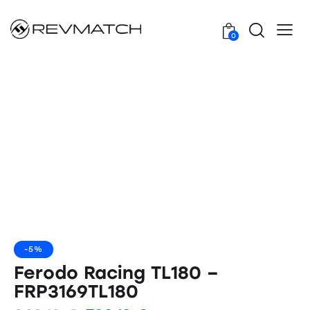
0
-5%
Ferodo Racing TL180 –
FRP3169TL180