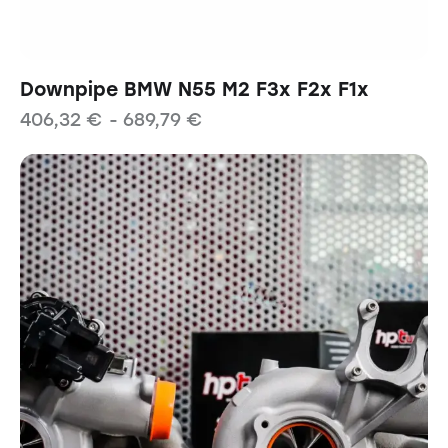
Downpipe BMW N55 M2 F3x F2x F1x
406,32
€
-
689,79
€