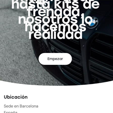
hasta kits de
frenada,
nosotros lo
hacemos
realidad
Empezar
Ubicación
Sede en Barcelona
España