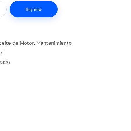
Buy now
ceite de Motor
Mantenimiento
,
ol
2326