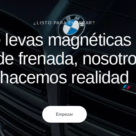
¿LISTO PARA EMPEZAR?
 levas magnéticas 
 de frenada, nosotro
hacemos realidad
Empezar