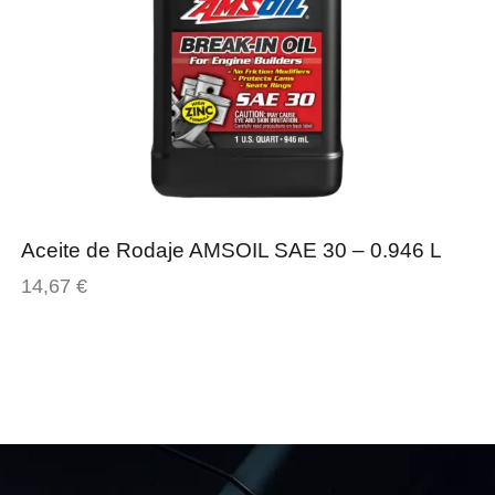
Aceite de Rodaje AMSOIL SAE 30 – 0.946 L
14,67
€