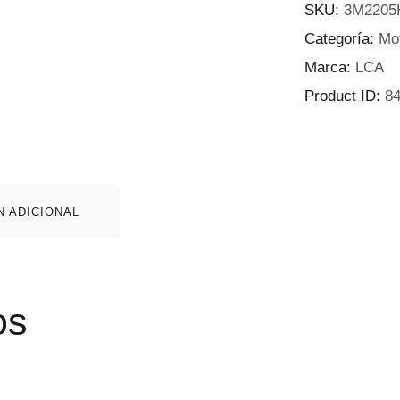
SKU:
3M2205
Categoría:
Mo
Marca:
LCA
Product ID:
8
N ADICIONAL
os