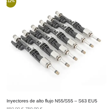
-12%
Inyectores de alto flujo N55/S55 – S63 EU5
850,00
€
750,00
€