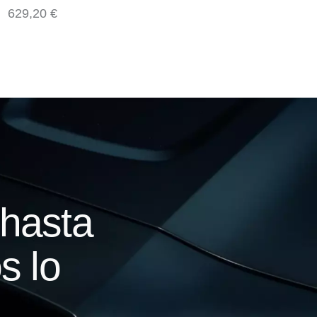
629,20
€
hasta
s lo