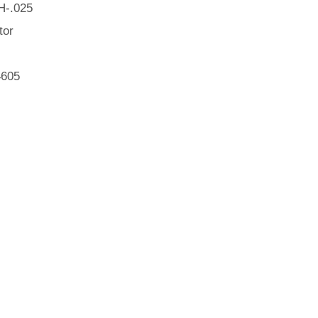
H-.025
tor
4605