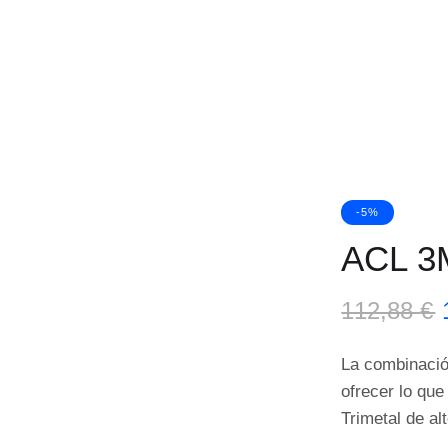
-5%
ACL 3
112,88
€
La combinació
ofrecer lo que
Trimetal de al