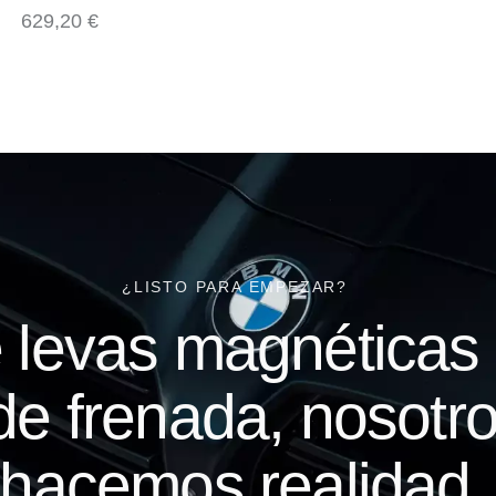
629,20
€
¿LISTO PARA EMPEZAR?
 levas magnéticas 
 de frenada, nosotro
hacemos realidad