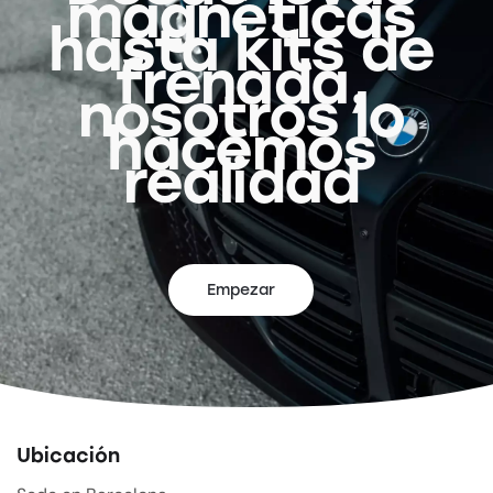
magnéticas
hasta kits de
frenada,
nosotros lo
hacemos
realidad
Empezar
Ubicación