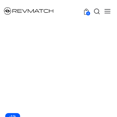
0
-5%