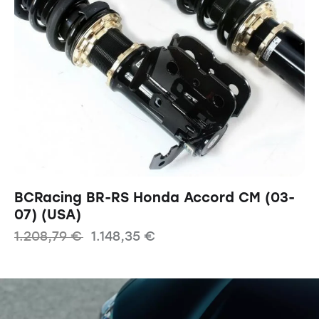
BCRacing BR-RS Honda Accord CM (03-
07) (USA)
1.208,79
€
1.148,35
€