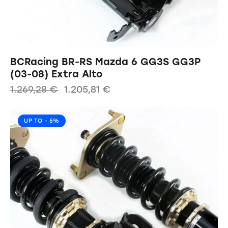
BCRacing BR-RS Mazda 6 GG3S GG3P
(03-08) Extra Alto
1.269,28
€
1.205,81
€
UP TO
- 5%