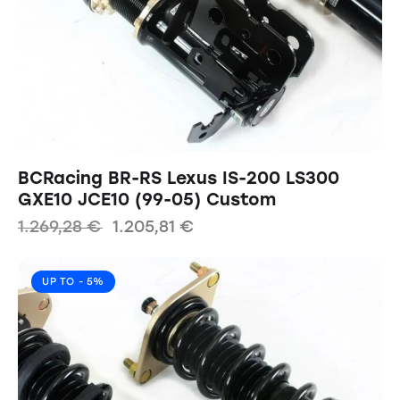
BCRacing BR-RS Lexus IS-200 LS300
GXE10 JCE10 (99-05) Custom
1.269,28
€
1.205,81
€
UP TO
- 5%