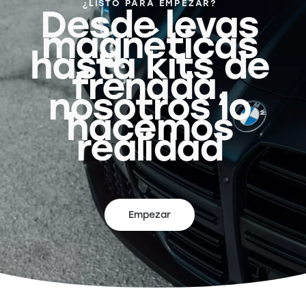
¿LISTO PARA EMPEZAR?
Desde levas
magnéticas
hasta kits de
frenada,
nosotros lo
hacemos
realidad
Empezar