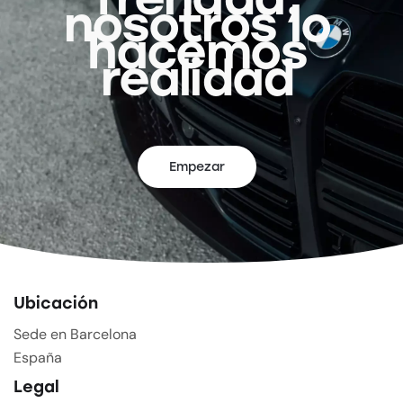
nosotros lo
hacemos
realidad
Empezar
Ubicación
Sede en Barcelona
España
Legal