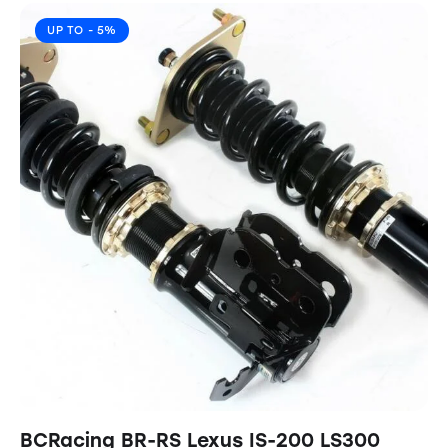
UP TO
- 5%
BCRacing BR-RS Lexus IS-200 LS300