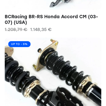
BCRacing BR-RS Honda Accord CM (03-
07) (USA)
1.208,79
€
1.148,35
€
UP TO
- 5%