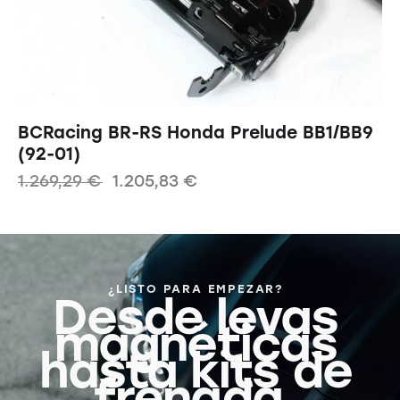
BCRacing BR-RS Honda Prelude BB1/BB9
(92-01)
1.269,29
€
1.205,83
€
¿LISTO PARA EMPEZAR?
Desde levas
magnéticas
hasta kits de
frenada,