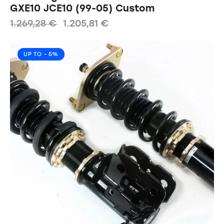
GXE10 JCE10 (99-05) Custom
1.269,28
€
1.205,81
€
UP TO
- 5%