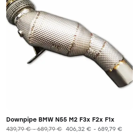
Downpipe BMW N55 M2 F3x F2x F1x
439,79
€
-
689,79
€
406,32
€
-
689,79
€