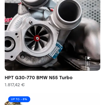
HPT G30-770 BMW N55 Turbo
1.817,42
€
UP TO
- 8%