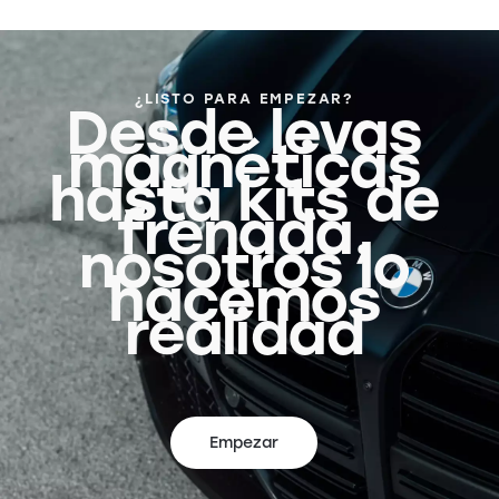
¿LISTO PARA EMPEZAR?
Desde levas
magnéticas
hasta kits de
frenada,
nosotros lo
hacemos
realidad
Empezar