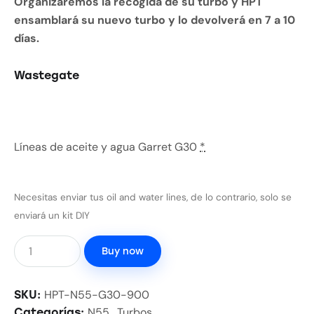
Organizaremos la recogida de su turbo y HPT
ensamblará su nuevo turbo y lo devolverá en 7 a 10
días.
Wastegate
Líneas de aceite y agua Garret G30
*
Necesitas enviar tus oil and water lines, de lo contrario, solo se
enviará un kit DIY
Buy now
HPT-N55-G30-900
SKU:
N55
Turbos
Categorías:
,