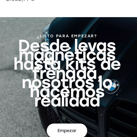
¿LISTO PARA EMPEZAR?
Desde levas
magnéticas
hasta kits de
frenada,
nosotros lo
hacemos
realidad
Empezar